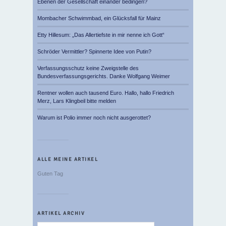
Ebenen der Gesellschaft einander bedingen?
Mombacher Schwimmbad, ein Glücksfall für Mainz
Etty Hillesum: „Das Allertiefste in mir nenne ich Gott“
Schröder Vermittler? Spinnerte Idee von Putin?
Verfassungsschutz keine Zweigstelle des
Bundesverfassungsgerichts. Danke Wolfgang Weimer
Rentner wollen auch tausend Euro. Hallo, hallo Friedrich
Merz, Lars Klingbeil bitte melden
Warum ist Polio immer noch nicht ausgerottet?
ALLE MEINE ARTIKEL
Guten Tag
ARTIKEL ARCHIV