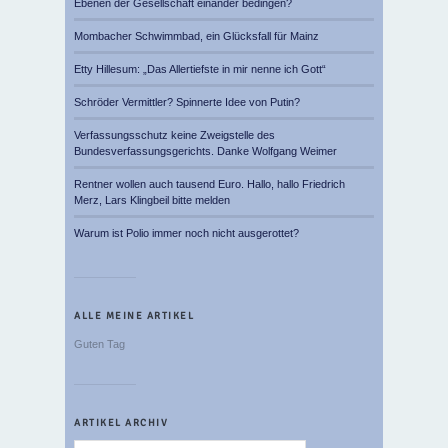
Ebenen der Gesellschaft einander bedingen?
Mombacher Schwimmbad, ein Glücksfall für Mainz
Etty Hillesum: „Das Allertiefste in mir nenne ich Gott“
Schröder Vermittler? Spinnerte Idee von Putin?
Verfassungsschutz keine Zweigstelle des
Bundesverfassungsgerichts. Danke Wolfgang Weimer
Rentner wollen auch tausend Euro. Hallo, hallo Friedrich
Merz, Lars Klingbeil bitte melden
Warum ist Polio immer noch nicht ausgerottet?
ALLE MEINE ARTIKEL
Guten Tag
ARTIKEL ARCHIV