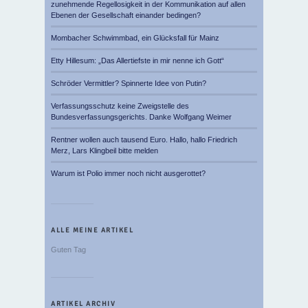
zunehmende Regellosigkeit in der Kommunikation auf allen
Ebenen der Gesellschaft einander bedingen?
Mombacher Schwimmbad, ein Glücksfall für Mainz
Etty Hillesum: „Das Allertiefste in mir nenne ich Gott“
Schröder Vermittler? Spinnerte Idee von Putin?
Verfassungsschutz keine Zweigstelle des
Bundesverfassungsgerichts. Danke Wolfgang Weimer
Rentner wollen auch tausend Euro. Hallo, hallo Friedrich
Merz, Lars Klingbeil bitte melden
Warum ist Polio immer noch nicht ausgerottet?
ALLE MEINE ARTIKEL
Guten Tag
ARTIKEL ARCHIV