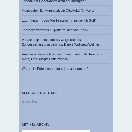
Ebenen der Gesellschaft einander bedingen?
Mombacher Schwimmbad, ein Glücksfall für Mainz
Etty Hillesum: „Das Allertiefste in mir nenne ich Gott“
Schröder Vermittler? Spinnerte Idee von Putin?
Verfassungsschutz keine Zweigstelle des
Bundesverfassungsgerichts. Danke Wolfgang Weimer
Rentner wollen auch tausend Euro. Hallo, hallo Friedrich
Merz, Lars Klingbeil bitte melden
Warum ist Polio immer noch nicht ausgerottet?
ALLE MEINE ARTIKEL
Guten Tag
ARTIKEL ARCHIV