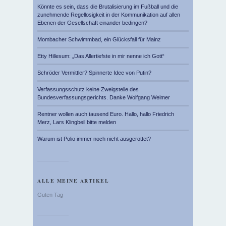
Könnte es sein, dass die Brutalisierung im Fußball und die
zunehmende Regellosigkeit in der Kommunikation auf allen
Ebenen der Gesellschaft einander bedingen?
Mombacher Schwimmbad, ein Glücksfall für Mainz
Etty Hillesum: „Das Allertiefste in mir nenne ich Gott“
Schröder Vermittler? Spinnerte Idee von Putin?
Verfassungsschutz keine Zweigstelle des
Bundesverfassungsgerichts. Danke Wolfgang Weimer
Rentner wollen auch tausend Euro. Hallo, hallo Friedrich
Merz, Lars Klingbeil bitte melden
Warum ist Polio immer noch nicht ausgerottet?
ALLE MEINE ARTIKEL
Guten Tag