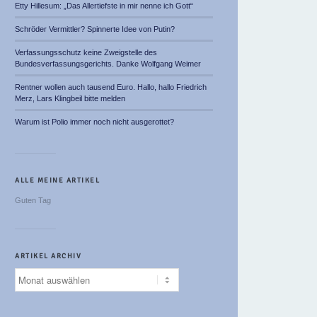
Etty Hillesum: „Das Allertiefste in mir nenne ich Gott“
Schröder Vermittler? Spinnerte Idee von Putin?
Verfassungsschutz keine Zweigstelle des
Bundesverfassungsgerichts. Danke Wolfgang Weimer
Rentner wollen auch tausend Euro. Hallo, hallo Friedrich
Merz, Lars Klingbeil bitte melden
Warum ist Polio immer noch nicht ausgerottet?
ALLE MEINE ARTIKEL
Guten Tag
ARTIKEL ARCHIV
Artikel
Archiv