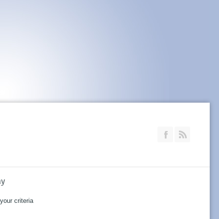
Join our Faceb
RSS
ay
our criteria