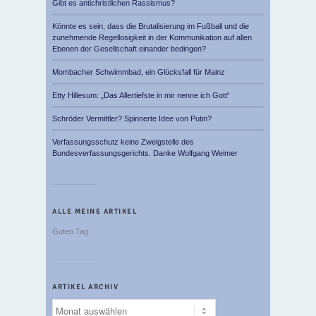
Gibt es antichristlichen Rassismus?
Könnte es sein, dass die Brutalisierung im Fußball und die
zunehmende Regellosigkeit in der Kommunikation auf allen
Ebenen der Gesellschaft einander bedingen?
Mombacher Schwimmbad, ein Glücksfall für Mainz
Etty Hillesum: „Das Allertiefste in mir nenne ich Gott“
Schröder Vermittler? Spinnerte Idee von Putin?
Verfassungsschutz keine Zweigstelle des
Bundesverfassungsgerichts. Danke Wolfgang Weimer
ALLE MEINE ARTIKEL
Guten Tag
ARTIKEL ARCHIV
Artikel