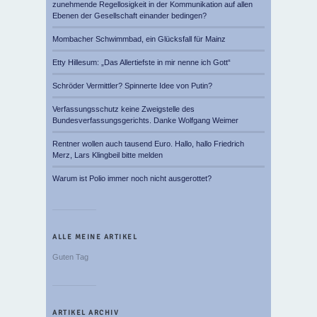
zunehmende Regellosigkeit in der Kommunikation auf allen
Ebenen der Gesellschaft einander bedingen?
Mombacher Schwimmbad, ein Glücksfall für Mainz
Etty Hillesum: „Das Allertiefste in mir nenne ich Gott“
Schröder Vermittler? Spinnerte Idee von Putin?
Verfassungsschutz keine Zweigstelle des
Bundesverfassungsgerichts. Danke Wolfgang Weimer
Rentner wollen auch tausend Euro. Hallo, hallo Friedrich
Merz, Lars Klingbeil bitte melden
Warum ist Polio immer noch nicht ausgerottet?
ALLE MEINE ARTIKEL
Guten Tag
ARTIKEL ARCHIV