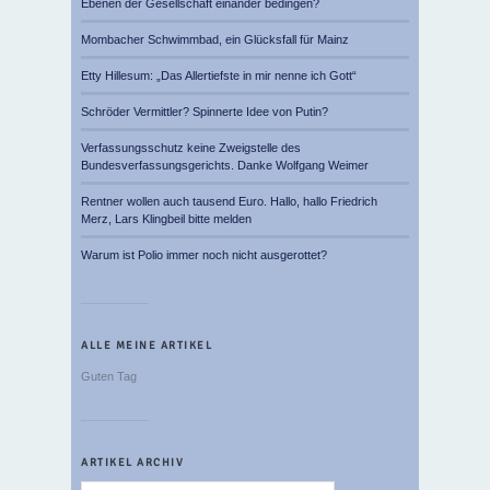
Ebenen der Gesellschaft einander bedingen?
Mombacher Schwimmbad, ein Glücksfall für Mainz
Etty Hillesum: „Das Allertiefste in mir nenne ich Gott“
Schröder Vermittler? Spinnerte Idee von Putin?
Verfassungsschutz keine Zweigstelle des
Bundesverfassungsgerichts. Danke Wolfgang Weimer
Rentner wollen auch tausend Euro. Hallo, hallo Friedrich
Merz, Lars Klingbeil bitte melden
Warum ist Polio immer noch nicht ausgerottet?
ALLE MEINE ARTIKEL
Guten Tag
ARTIKEL ARCHIV