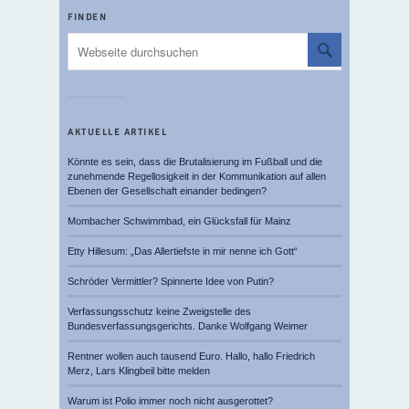
FINDEN
AKTUELLE ARTIKEL
Könnte es sein, dass die Brutalisierung im Fußball und die
zunehmende Regellosigkeit in der Kommunikation auf allen
Ebenen der Gesellschaft einander bedingen?
Mombacher Schwimmbad, ein Glücksfall für Mainz
Etty Hillesum: „Das Allertiefste in mir nenne ich Gott“
Schröder Vermittler? Spinnerte Idee von Putin?
Verfassungsschutz keine Zweigstelle des
Bundesverfassungsgerichts. Danke Wolfgang Weimer
Rentner wollen auch tausend Euro. Hallo, hallo Friedrich
Merz, Lars Klingbeil bitte melden
Warum ist Polio immer noch nicht ausgerottet?